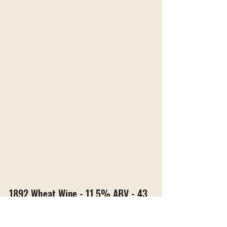
1892 Wheat Wine - 11,5% ABV - 43 
IBU
1892 é a nossa série de cervejas de 