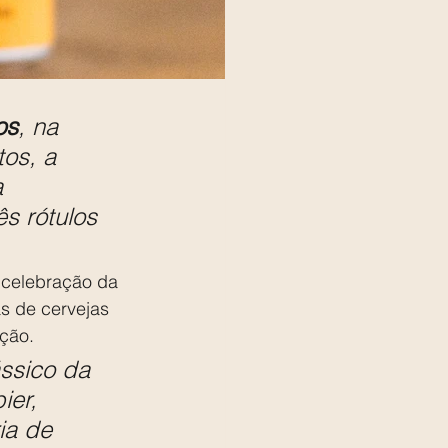
os
, na 
tos, a 
 
s rótulos 
 celebração da 
s de cervejas 
ção.
ssico da 
er, 
ia de 