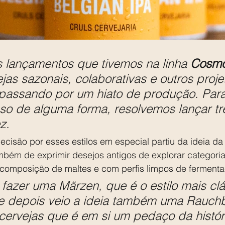
 lançamentos que tivemos na linha 
Cosm
ejas sazonais, colaborativas e outros proje
assando por um hiato de produção. Para
o de alguma forma, resolvemos lançar trê
z.
cisão por esses estilos em especial partiu da ideia da
mbém de exprimir desejos antigos de explorar categoria
composição de maltes e com perfis limpos de fermenta
azer uma Märzen, que é o estilo mais clá
 e depois veio a ideia também uma Rauchbi
cervejas que é em si um pedaço da histór