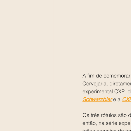
A fim de comemorar 
Cervejaria, diretame
experimental CXP: d
Schwarzbier
 e a 
CXP
Os três rótulos são d
então, na série expe
feitas cervejas da fa