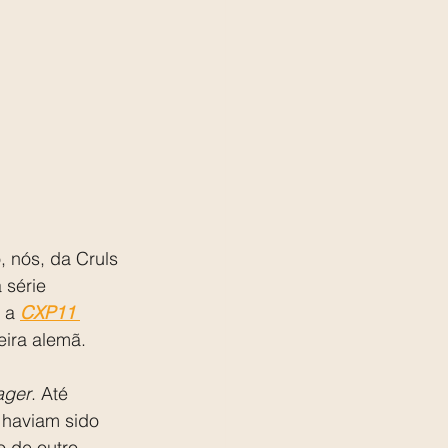
 nós, da Cruls 
 série 
, a 
CXP11 
jeira alemã.
ager
. Até 
ó haviam sido 
o de outro 