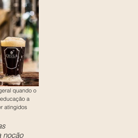
geral quando o 
eeducação a 
r atingidos 
as 
 noção 