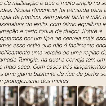
o de malteação e que é muito amplo no se
ades. Nossa Rauchbier foi pensada para a
pla de público, sem pesar tanto a mão n
sinatura do estilo, com ótimo equilíbrio e
umação e certo toque de dulçor. Sobre a 
 optamos por um tipo de cerveja mais escu
mos esse estilo que não é facilmente enc
cificamente uma versão de uma região d
ada Turíngia, na qual a cerveja tem um p
 e mais seco. Com esses três lançamentos
 uma gama bastante de rica de perfis sen
om protagonismo dos maltes.