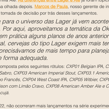
ma olhada depois. 
Marcos de Paula
, nosso gerente de i
a tomada de decisão por trás desses lançamentos.
 para o universo das Lager já vem acont
 Por aqui, aproveitamos a temática da Ok
em prática alguns planos de anos anterior
l, cervejas do tipo Lager exigem mais t
precisávamos de mais tempo para planeja
e forma adequada.
 composta pelos seguintes rótulos: 
CXP01 Belgian IPA, 
 Sabro, CXP03 American Imperial Stout, CXP03.1 Americ
o Francês, CXP04 West Coast IPA, CXP05 Witbier, CXP0
ison com Limão Cravo, CXP08 American Amber Ale e 
cujá
.
22, não ocorreram mais lançamentos na série experiment