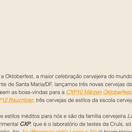
a Oktoberfest, a maior celebração cervejeira do mundo,
nte de Santa Maria/DF, lançamos três novas cervejas da
eem as boas-vindas para a 
CXP10 Märzen Oktoberfest
12 Rauchbier
, três cervejas de estilos da escola cerve
e estilos inéditos para nós e são da família cervejeira 
L
rimental 
CXP
, que é o laboratório de testes da Cruls, s
mília 
Ale
. 
As diferenças entre Lager e Ale
 já foram tópic