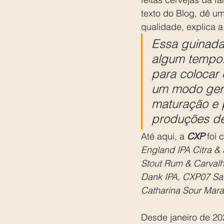
texto do Blog, dê u
qualidade, explica 
Essa guinada
algum tempo.
para colocar 
um modo gera
maturação e 
produções d
Até aqui, a 
CXP
 foi
England IPA Citra &
Stout Rum & Carvalh
Dank IPA, CXP07 Sa
Catharina Sour Mara
Desde janeiro de 20