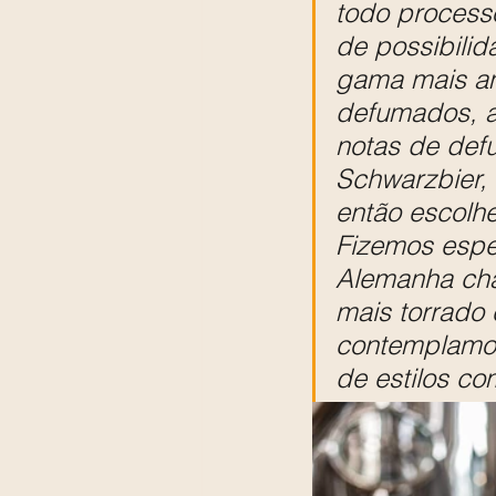
todo process
de possibilid
gama mais am
defumados, as
notas de def
Schwarzbier,
então escolhe
Fizemos espe
Alemanha cham
mais torrado
contemplamos
de estilos c