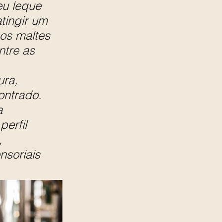
u leque 
tingir um 
os maltes 
ntre as 
ra, 
ontrado. 
a 
erfil 
, 
soriais 