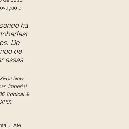
novação e 
ecendo há 
toberfest 
es. De 
empo de 
r essas 
CXP02 New 
an Imperial 
6 Tropical & 
CXP09 
al... Até 