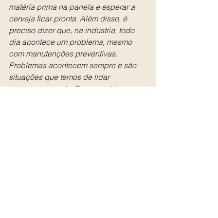
matéria prima na panela e esperar a 
cerveja ficar pronta. Além disso, é 
preciso dizer que, na indústria, todo 
dia acontece um problema, mesmo 
com manutenções preventivas. 
Problemas acontecem sempre e são 
situações que temos de lidar 
instantaneamente. Esses problemas 
acontecem em dias que estamos 
rodando produção, que tem envase de 
barril, lata, garrafa, dry-hopping... e 
não tem como parar. Não dá para 
simplesmente parar tudo, fazer uma 
pausa, almoçar e lidar depois. Nesse 
sentido, digo que é preciso estar 
sempre atento à gestão e participação 
da equipe em todas operações. Como 
não somos uma equipe muito grande 
na produção, estamos em constante 